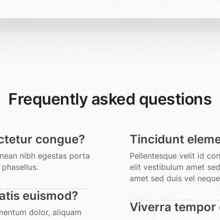
Frequently asked questions
ctetur congue?
Tincidunt elem
enean nibh egestas porta
Pellentesque velit id c
phasellus.
elit vestibulum amet sed
amet sed duis vel neque
natis euismod?
Viverra tempor
ermentum dolor, aliquam